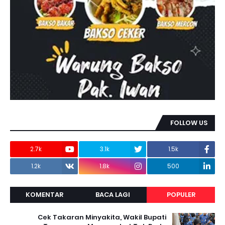
FOLLOW US
2.7k
3.1k
1.5k
1.2k
1.8k
500
KOMENTAR
BACA LAGI
POPULER
Cek Takaran Minyakita, Wakil Bupati