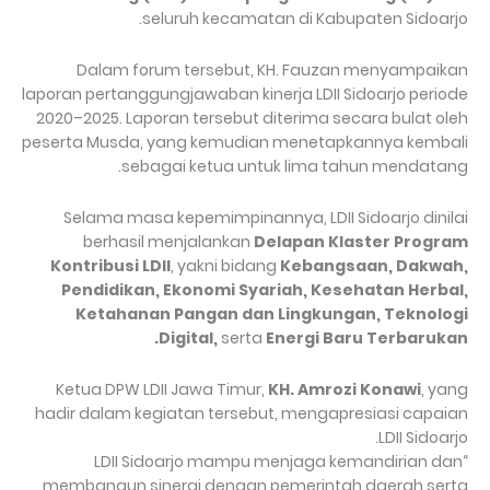
seluruh kecamatan di Kabupaten Sidoarjo.
Dalam forum tersebut, KH. Fauzan menyampaikan
laporan pertanggungjawaban kinerja LDII Sidoarjo periode
2020–2025. Laporan tersebut diterima secara bulat oleh
peserta Musda, yang kemudian menetapkannya kembali
sebagai ketua untuk lima tahun mendatang.
Selama masa kepemimpinannya, LDII Sidoarjo dinilai
berhasil menjalankan
Delapan Klaster Program
Kontribusi LDII
, yakni bidang
Kebangsaan, Dakwah,
Pendidikan, Ekonomi Syariah, Kesehatan Herbal,
Ketahanan Pangan dan Lingkungan, Teknologi
Digital,
serta
Energi Baru Terbarukan.
Ketua DPW LDII Jawa Timur,
KH. Amrozi Konawi
, yang
hadir dalam kegiatan tersebut, mengapresiasi capaian
LDII Sidoarjo.
“LDII Sidoarjo mampu menjaga kemandirian dan
membangun sinergi dengan pemerintah daerah serta