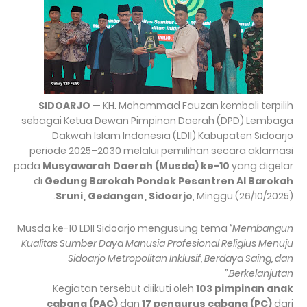
SIDOARJO
— KH. Mohammad Fauzan kembali terpilih
sebagai Ketua Dewan Pimpinan Daerah (DPD) Lembaga
Dakwah Islam Indonesia (LDII) Kabupaten Sidoarjo
periode 2025–2030 melalui pemilihan secara aklamasi
pada
Musyawarah Daerah (Musda) ke-10
yang digelar
di
Gedung Barokah Pondok Pesantren Al Barokah
Sruni, Gedangan, Sidoarjo
, Minggu (26/10/2025).
Musda ke-10 LDII Sidoarjo mengusung tema
“Membangun
Kualitas Sumber Daya Manusia Profesional Religius Menuju
Sidoarjo Metropolitan Inklusif, Berdaya Saing, dan
Berkelanjutan.”
Kegiatan tersebut diikuti oleh
103 pimpinan anak
cabang (PAC)
dan
17 pengurus cabang (PC)
dari