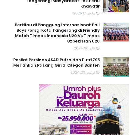
Tangerang: Masyarakat Tak Perlu
Khawatir
مارس 17, 2025
Berkilau di Panggung Internasional: Ball
Boys Forsgi Kota Tangerang di Friendly
Match Timnas Indonesia U20 Vs Timnas
Uzbekistan U20
يناير 30, 2024
795 Pesilat Persinas ASAD Putra dan Putri
Meriahkan Pasang Giri di Cilegon Banten
نوفمبر 03, 2024