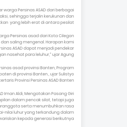
r warga Persinas ASAD dari berbagai
si, sehingga terjalin kerukunan dan
an yang lebih erat di antara pesilat.
rga Persinas asad dari Kota Cilegon
i dan saling mengenal. Harapan kami
rsinas ASAD dapat menjadi pendekar
gan nasehat para leluhur,” ujar Agung
ersinas asad provinsi Banten, Program
aten di provinsi Banten., ujar Sulistyo
kertaris Provinsi Persinas ASAD Banten
AD Iman Aldi, Mengatakan Pasang Giri
lan dalam pencak silat, tetapi juga
aranggota serta menumbuhkan rasa
lai-nilai luhur yang terkandung dalam
iwariskan kepada generasi berikutnya.