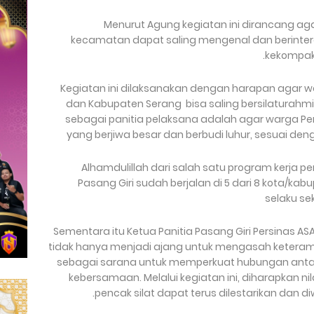
Menurut Agung kegiatan ini dirancang aga
kecamatan dapat saling mengenal dan berinterak
kekompakk
Kegiatan ini dilaksanakan dengan harapan agar wa
dan Kabupaten Serang bisa saling bersilaturahm
sebagai panitia pelaksana adalah agar warga Pe
yang berjiwa besar dan berbudi luhur, sesuai den
Alhamdulillah dari salah satu program kerja p
Pasang Giri sudah berjalan di 5 dari 8 kota/kabup
selaku se
Sementara itu Ketua Panitia Pasang Giri Persinas AS
tidak hanya menjadi ajang untuk mengasah keterampi
sebagai sarana untuk memperkuat hubungan ant
kebersamaan. Melalui kegiatan ini, diharapkan ni
pencak silat dapat terus dilestarikan dan d