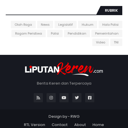
RUBRIK
Olah Raga
News
Legislatif
Hukum
Halo Polisi
Ragam Peristiwa
Polisi
Pendidikan
Pemerintahan
Video
TNI
Berita Keren dan Terpercaya
Design by -
RWG
RTL Version
Contact
About
Home