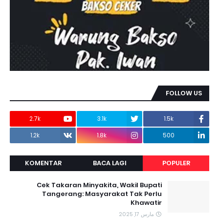
FOLLOW US
2.7k
3.1k
1.5k
1.2k
1.8k
500
KOMENTAR
BACA LAGI
POPULER
Cek Takaran Minyakita, Wakil Bupati
Tangerang: Masyarakat Tak Perlu
Khawatir
مارس 17, 2025