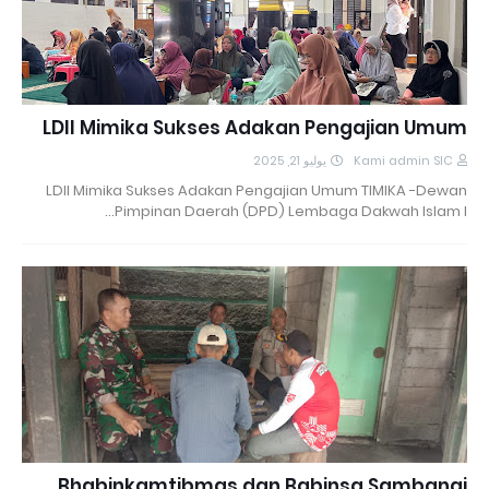
LDII Mimika Sukses Adakan Pengajian Umum
يوليو 21, 2025
Kami admin SIC
LDII Mimika Sukses Adakan Pengajian Umum TIMIKA -Dewan
Pimpinan Daerah (DPD) Lembaga Dakwah Islam I…
Bhabinkamtibmas dan Babinsa Sambangi