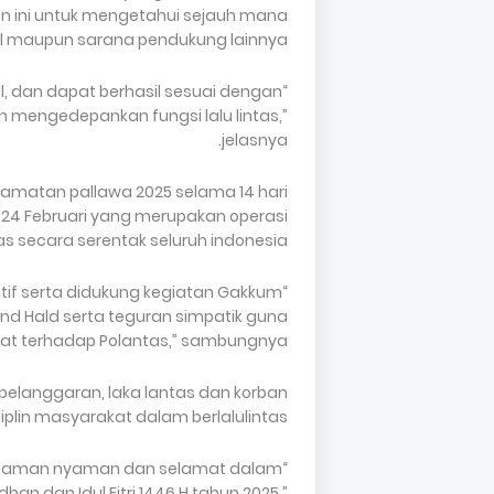
 ini untuk mengetahui sejauh mana
l maupun sarana pendukung lainnya.
l, dan dapat berhasil sesuai dengan
n mengedepankan fungsi lalu lintas,”
jelasnya.
lamatan pallawa 2025 selama 14 hari
 24 Februari yang merupakan operasi
 secara serentak seluruh indonesia.
if serta didukung kegiatan Gakkum
and Hald serta teguran simpatik guna
at terhadap Polantas,” sambungnya.
 pelanggaran, laka lantas dan korban
iplin masyarakat dalam berlalulintas.
ang aman nyaman dan selamat dalam
an dan Idul Fitri 1446 H tahun 2025,”