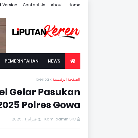
L Version
Contact Us
About
Home
PEMERINTAHAN
NEWS
berita
الصفحة الرئيسية
el Gelar Pasukan
2025 Polres Gowa
فبراير 11, 2025
Kami admin SIC