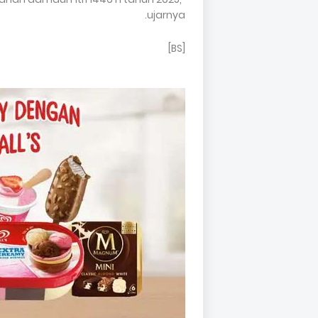
ujarnya.
[BS]