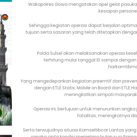
Wakapolres Gowa mengatakan apel gelar pasukan
kesiapan persone
“Sehingga kegiatan operasi dapat berjalan optima
tujuan serta sasaran yang telah ditetapkan denga
Polda Sulsel akan melaksanakan operasi kese
terhitung mulai tanggal 10 sampai dengan
harkamtibmas
“Yang mengedepankan kegiatan preemtif dan prevent
dengan ETLE Statis, Mobile on Board dan ETLE H
meningkatkan simpati masyarak
Operasi ini, bertujuan untuk menurunkan angka
fatalitas, meningkatnya dis
“Serta terwujudnya situasi Kamseltibcar Lantas y
rangka cipta kondisi menjelang bulan suci Ramadh