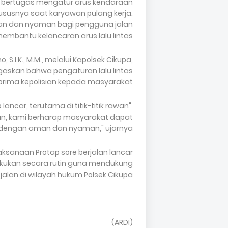
ang bertugas mengatur arus kendaraan
ususnya saat karyawan pulang kerja.
man dan nyaman bagi pengguna jalan
embantu kelancaran arus lalu lintas.
S.I.K., M.M., melalui Kapolsek Cikupa,
egaskan bahwa pengaturan lalu lintas
rima kepolisian kepada masyarakat.
lancar, terutama di titik-titik rawan
an, kami berharap masyarakat dapat
dengan aman dan nyaman," ujarnya.
laksanaan Protap sore berjalan lancar
lakukan secara rutin guna mendukung
lan di wilayah hukum Polsek Cikupa.
(ARDI)