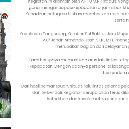
Kegiatan ini dipimpin oleh AIPTU M.N. Firdaus, y
guna mengantisipasi kepadatan di jam sibuk, kh
Kehadiran petugas di lokasi memberikan rasa a
serta m
Kapolresta Tangerang, Kombes Pol Baktiar Joko Mujiono, 
AKP Johan Armando Utan, S.I.K., M.H., men
merupakan bagian dari pelayanan p
"Kami berupaya memastikan arus lalu lintas tetap 
kepadatan. Dengan adanya personel di lapang
berkendara 
Dari hasil pemantauan, situasi lalu lintas selama pe
dan terkendali. Kegiatan serupa akan terus di
ketertiban dan keselamatan pengguna ja