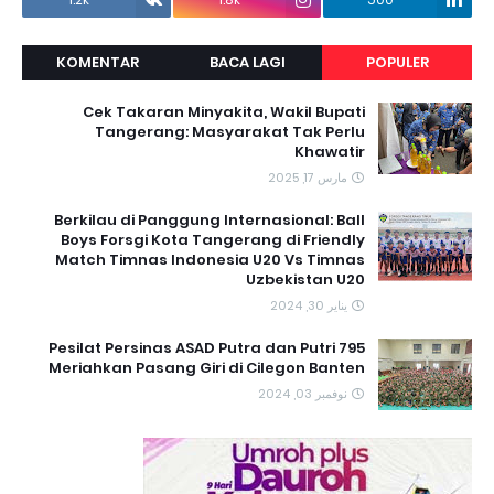
KOMENTAR
BACA LAGI
POPULER
Cek Takaran Minyakita, Wakil Bupati
Tangerang: Masyarakat Tak Perlu
Khawatir
مارس 17, 2025
Berkilau di Panggung Internasional: Ball
Boys Forsgi Kota Tangerang di Friendly
Match Timnas Indonesia U20 Vs Timnas
Uzbekistan U20
يناير 30, 2024
795 Pesilat Persinas ASAD Putra dan Putri
Meriahkan Pasang Giri di Cilegon Banten
نوفمبر 03, 2024