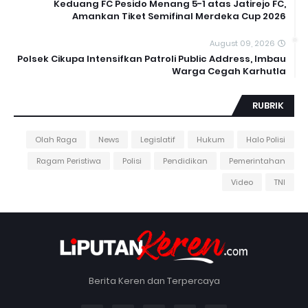
Keduang FC Pesido Menang 5-1 atas Jatirejo FC,
Amankan Tiket Semifinal Merdeka Cup 2026
August 09, 2026
Polsek Cikupa Intensifkan Patroli Public Address, Imbau
Warga Cegah Karhutla
RUBRIK
Olah Raga
News
Legislatif
Hukum
Halo Polisi
Ragam Peristiwa
Polisi
Pendidikan
Pemerintahan
Video
TNI
Berita Keren dan Terpercaya