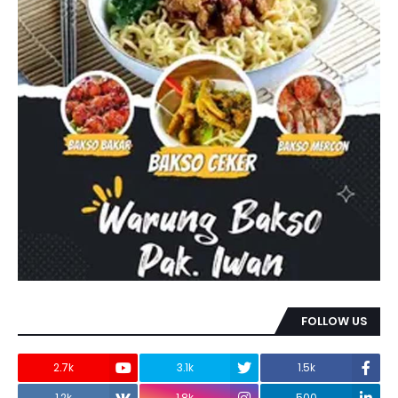
FOLLOW US
2.7k
3.1k
1.5k
1.2k
1.8k
500