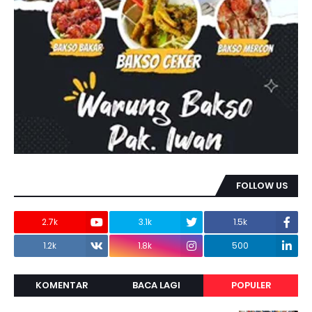
FOLLOW US
2.7k
3.1k
1.5k
1.2k
1.8k
500
KOMENTAR
BACA LAGI
POPULER