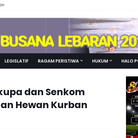
ion
LEGISLATIF
RAGAM PERISTIWA
HUKUM
HALO P
Cikupa dan Senkom
han Hewan Kurban