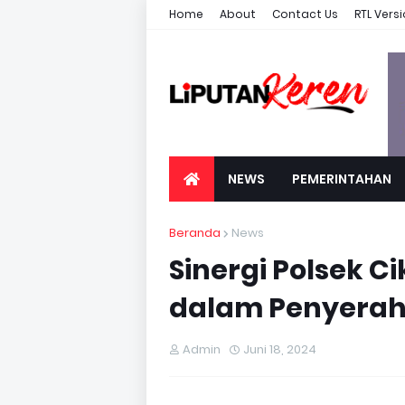
Home
About
Contact Us
RTL Vers
NEWS
PEMERINTAHAN
Beranda
News
Sinergi Polsek 
dalam Penyera
Admin
Juni 18, 2024