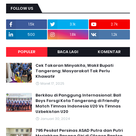
FOLLOW US
1.5k
3.1k
2.7k
500
1.8k
1.2k
POPULER
BACA LAGI
KOMENTAR
Cek Takaran Minyakita, Wakil Bupati
Tangerang: Masyarakat Tak Perlu
Khawatir
Maret 17, 2025
Berkilau di Panggung Internasional: Ball
Boys Forsgi Kota Tangerang di Friendly
Match Timnas Indonesia U20 Vs Timnas
Uzbekistan U20
Januari 30, 2024
795 Pesilat Persinas ASAD Putra dan Putri
Meriahkan Pasang Giri di Cilegon Banten