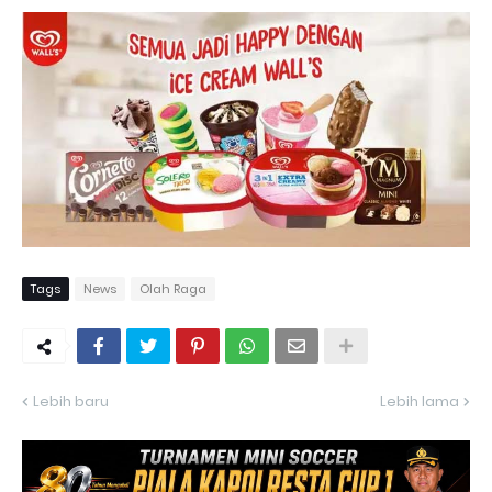
Tags
News
Olah Raga
Lebih baru
Lebih lama