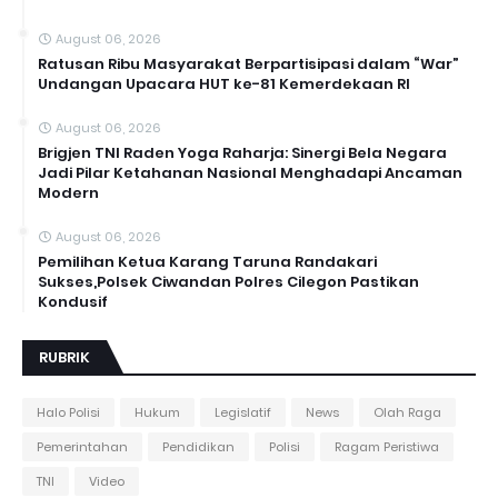
August 06, 2026
Ratusan Ribu Masyarakat Berpartisipasi dalam “War”
Undangan Upacara HUT ke-81 Kemerdekaan RI
August 06, 2026
Brigjen TNI Raden Yoga Raharja: Sinergi Bela Negara
Jadi Pilar Ketahanan Nasional Menghadapi Ancaman
Modern
August 06, 2026
Pemilihan Ketua Karang Taruna Randakari
Sukses,Polsek Ciwandan Polres Cilegon Pastikan
Kondusif
RUBRIK
Halo Polisi
Hukum
Legislatif
News
Olah Raga
Pemerintahan
Pendidikan
Polisi
Ragam Peristiwa
TNI
Video