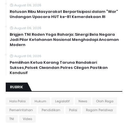
August 06, 2026
Ratusan Ribu Masyarakat Berpartisipasi dalam “War”
Undangan Upacara HUT ke-81 Kemerdekaan RI
August 06, 2026
Brigjen TNI Raden Yoga Raharja: Sinergi Bela Negara
Jadi Pilar Ketahanan Nasional Menghadapi Ancaman
Modern
August 06, 2026
Pemilihan Ketua Karang Taruna Randakari
Sukses,Polsek Ciwandan Polres Cilegon Pastikan
Kondusif
RUBRIK
Halo Polisi
Hukum
Legislatif
News
Olah Raga
Pemerintahan
Pendidikan
Polisi
Ragam Peristiwa
TNI
Video