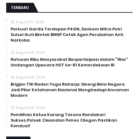
TERBARU
August 07, 2026
Perkuat Garda Terdepan P4GN, Senkom Mitra Polri
Sulsel Ikuti Bimtek BNNP Cetak Agen Perubahan Anti
Narkoba
August 06, 2026
Ratusan Ribu Masyarakat Berpartisipasi dalam “War”
Undangan Upacara HUT ke-81 Kemerdekaan RI
August 06, 2026
Brigjen TNI Raden Yoga Raharja: Sinergi Bela Negara
Jadi Pilar Ketahanan Nasional Menghadapi Ancaman
Modern
August 06, 2026
Pemilihan Ketua Karang Taruna Randakari
Sukses,Polsek Ciwandan Polres Cilegon Pastikan
Kondusif