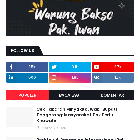
FOLLOW US
1.5k
3.1k
2.7k
500
1.8k
1.2k
POPULER
BACA LAGI
KOMENTAR
Cek Takaran Minyakita, Wakil Bupati
Tangerang: Masyarakat Tak Perlu
Khawatir
Maret 17, 2025
Berkilau di Panggung Internasional: Ball