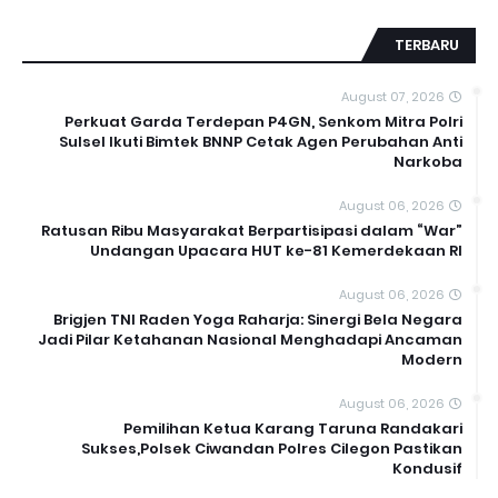
TERBARU
August 07, 2026
Perkuat Garda Terdepan P4GN, Senkom Mitra Polri
Sulsel Ikuti Bimtek BNNP Cetak Agen Perubahan Anti
Narkoba
August 06, 2026
Ratusan Ribu Masyarakat Berpartisipasi dalam “War”
Undangan Upacara HUT ke-81 Kemerdekaan RI
August 06, 2026
Brigjen TNI Raden Yoga Raharja: Sinergi Bela Negara
Jadi Pilar Ketahanan Nasional Menghadapi Ancaman
Modern
August 06, 2026
Pemilihan Ketua Karang Taruna Randakari
Sukses,Polsek Ciwandan Polres Cilegon Pastikan
Kondusif