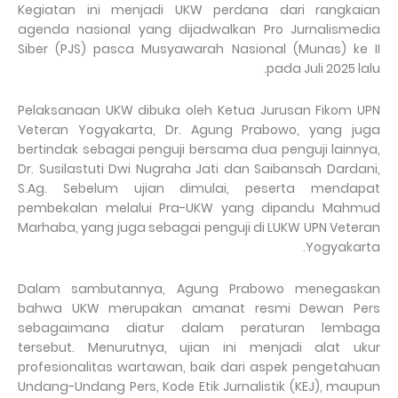
Kegiatan ini menjadi UKW perdana dari rangkaian
agenda nasional yang dijadwalkan Pro Jurnalismedia
Siber (PJS) pasca Musyawarah Nasional (Munas) ke II
pada Juli 2025 lalu.
Pelaksanaan UKW dibuka oleh Ketua Jurusan Fikom UPN
Veteran Yogyakarta, Dr. Agung Prabowo, yang juga
bertindak sebagai penguji bersama dua penguji lainnya,
Dr. Susilastuti Dwi Nugraha Jati dan Saibansah Dardani,
S.Ag. Sebelum ujian dimulai, peserta mendapat
pembekalan melalui Pra-UKW yang dipandu Mahmud
Marhaba, yang juga sebagai penguji di LUKW UPN Veteran
Yogyakarta.
Dalam sambutannya, Agung Prabowo menegaskan
bahwa UKW merupakan amanat resmi Dewan Pers
sebagaimana diatur dalam peraturan lembaga
tersebut. Menurutnya, ujian ini menjadi alat ukur
profesionalitas wartawan, baik dari aspek pengetahuan
Undang-Undang Pers, Kode Etik Jurnalistik (KEJ), maupun