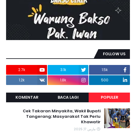
FOLLOW US
2.7k
3.1k
1.5k
1.2k
1.8k
500
KOMENTAR
BACA LAGI
POPULER
Cek Takaran Minyakita, Wakil Bupati
Tangerang: Masyarakat Tak Perlu
Khawatir
مارس 17, 2025