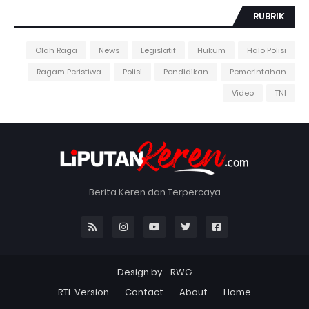
RUBRIK
Olah Raga
News
Legislatif
Hukum
Halo Polisi
Ragam Peristiwa
Polisi
Pendidikan
Pemerintahan
Video
TNI
Berita Keren dan Terpercaya
Design by -
RWG
RTL Version
Contact
About
Home