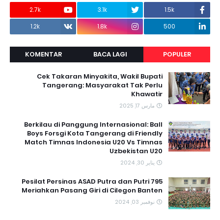
2.7k
3.1k
1.5k
1.2k
1.8k
500
KOMENTAR
BACA LAGI
POPULER
Cek Takaran Minyakita, Wakil Bupati
Tangerang: Masyarakat Tak Perlu
Khawatir
مارس 17, 2025
Berkilau di Panggung Internasional: Ball
Boys Forsgi Kota Tangerang di Friendly
Match Timnas Indonesia U20 Vs Timnas
Uzbekistan U20
يناير 30, 2024
795 Pesilat Persinas ASAD Putra dan Putri
Meriahkan Pasang Giri di Cilegon Banten
نوفمبر 03, 2024