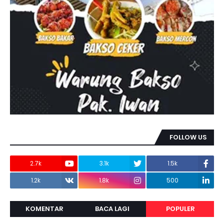
FOLLOW US
2.7k
3.1k
1.5k
1.2k
1.8k
500
KOMENTAR
BACA LAGI
POPULER