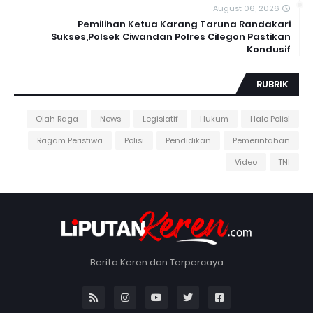
August 06, 2026
Pemilihan Ketua Karang Taruna Randakari
Sukses,Polsek Ciwandan Polres Cilegon Pastikan
Kondusif
RUBRIK
Olah Raga
News
Legislatif
Hukum
Halo Polisi
Ragam Peristiwa
Polisi
Pendidikan
Pemerintahan
Video
TNI
Berita Keren dan Terpercaya