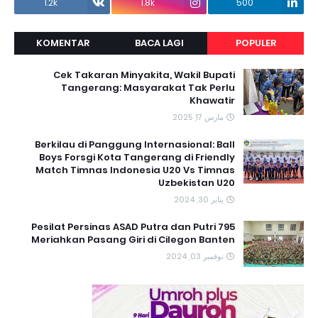
1.2k
1.8k
500
KOMENTAR
BACA LAGI
POPULER
Cek Takaran Minyakita, Wakil Bupati
Tangerang: Masyarakat Tak Perlu
Khawatir
مارس 17, 2025
Berkilau di Panggung Internasional: Ball
Boys Forsgi Kota Tangerang di Friendly
Match Timnas Indonesia U20 Vs Timnas
Uzbekistan U20
يناير 30, 2024
795 Pesilat Persinas ASAD Putra dan Putri
Meriahkan Pasang Giri di Cilegon Banten
نوفمبر 03, 2024