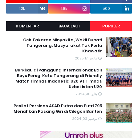
1.2k
1.8k
500
KOMENTAR
BACA LAGI
POPULER
Cek Takaran Minyakita, Wakil Bupati
Tangerang: Masyarakat Tak Perlu
Khawatir
مارس 17, 2025
Berkilau di Panggung Internasional: Ball
Boys Forsgi Kota Tangerang di Friendly
Match Timnas Indonesia U20 Vs Timnas
Uzbekistan U20
يناير 30, 2024
795 Pesilat Persinas ASAD Putra dan Putri
Meriahkan Pasang Giri di Cilegon Banten
نوفمبر 03, 2024