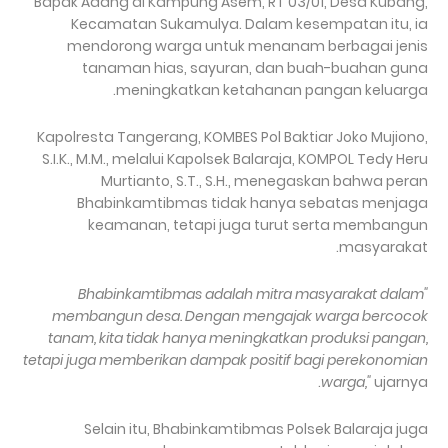
Bapak Adang di Kampung Asem, RT 03/01, Desa Kubang,
Kecamatan Sukamulya. Dalam kesempatan itu, ia
mendorong warga untuk menanam berbagai jenis
tanaman hias, sayuran, dan buah-buahan guna
meningkatkan ketahanan pangan keluarga.
Kapolresta Tangerang, KOMBES Pol Baktiar Joko Mujiono,
S.I.K., M.M., melalui Kapolsek Balaraja, KOMPOL Tedy Heru
Murtianto, S.T., S.H., menegaskan bahwa peran
Bhabinkamtibmas tidak hanya sebatas menjaga
keamanan, tetapi juga turut serta membangun
masyarakat.
"Bhabinkamtibmas adalah mitra masyarakat dalam
membangun desa. Dengan mengajak warga bercocok
tanam, kita tidak hanya meningkatkan produksi pangan,
tetapi juga memberikan dampak positif bagi perekonomian
warga,"
ujarnya.
Selain itu, Bhabinkamtibmas Polsek Balaraja juga