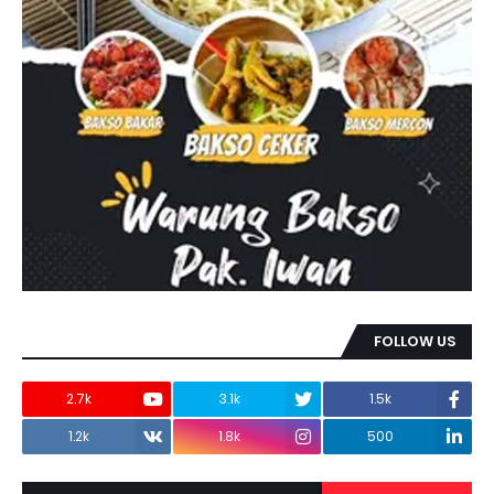
FOLLOW US
2.7k
3.1k
1.5k
1.2k
1.8k
500