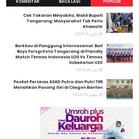
KOMENTAR
BACA LAGI
POPULER
Cek Takaran Minyakita, Wakil Bupati
Tangerang: Masyarakat Tak Perlu
Khawatir
مارس 17, 2025
Berkilau di Panggung Internasional: Ball
Boys Forsgi Kota Tangerang di Friendly
Match Timnas Indonesia U20 Vs Timnas
Uzbekistan U20
يناير 30, 2024
795 Pesilat Persinas ASAD Putra dan Putri
Meriahkan Pasang Giri di Cilegon Banten
نوفمبر 03, 2024