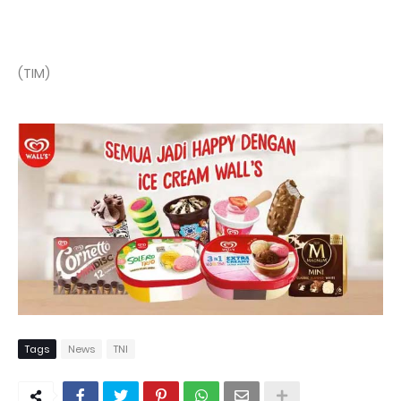
(TIM)
Tags
News
TNI