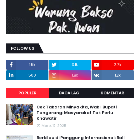
FOLLOW US
1.5k
3.1k
2.7k
500
1.8k
1.2k
POPULER
BACA LAGI
KOMENTAR
Cek Takaran Minyakita, Wakil Bupati
Tangerang: Masyarakat Tak Perlu
Khawatir
Maret 17, 2025
Berkilau di Panggung Internasional: Ball