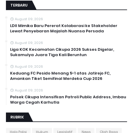
TERBARU
August 09, 2026
LDII Mimika Baru Pererat Kolaborasi ke Stakeholder
Lewat Penyebaran Majalah Nuansa Persada
August 09, 2026
Liga KOK Kecamatan Cikupa 2026 Sukses Digelar,
Sukamulya Juara Tiga Kali Beruntun
August 09, 2026
Keduang FC Pesido Menang 5-1 atas Jatirejo FC,
Amankan Tiket Semifinal Merdeka Cup 2026
August 09, 2026
Polsek Cikupa Intensifkan Patroli Public Address, Imbau
Warga Cegah Karhutla
RUBRIK
Halo Polisi
Hukum
Legislatif
News
Olah Raga