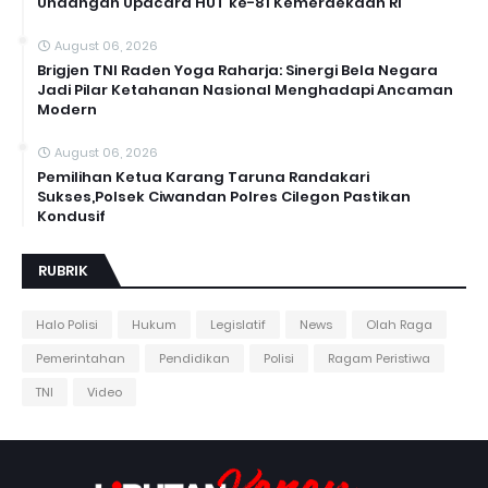
Undangan Upacara HUT ke-81 Kemerdekaan RI
August 06, 2026
Brigjen TNI Raden Yoga Raharja: Sinergi Bela Negara
Jadi Pilar Ketahanan Nasional Menghadapi Ancaman
Modern
August 06, 2026
Pemilihan Ketua Karang Taruna Randakari
Sukses,Polsek Ciwandan Polres Cilegon Pastikan
Kondusif
RUBRIK
Halo Polisi
Hukum
Legislatif
News
Olah Raga
Pemerintahan
Pendidikan
Polisi
Ragam Peristiwa
TNI
Video