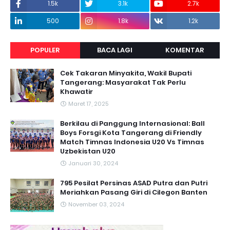
1.5k
3.1k
2.7k
500
1.8k
1.2k
POPULER
BACA LAGI
KOMENTAR
Cek Takaran Minyakita, Wakil Bupati
Tangerang: Masyarakat Tak Perlu
Khawatir
Maret 17, 2025
Berkilau di Panggung Internasional: Ball
Boys Forsgi Kota Tangerang di Friendly
Match Timnas Indonesia U20 Vs Timnas
Uzbekistan U20
Januari 30, 2024
795 Pesilat Persinas ASAD Putra dan Putri
Meriahkan Pasang Giri di Cilegon Banten
November 03, 2024