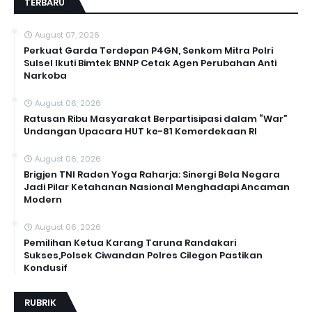
TERBARU
August 07, 2026
Perkuat Garda Terdepan P4GN, Senkom Mitra Polri
Sulsel Ikuti Bimtek BNNP Cetak Agen Perubahan Anti
Narkoba
August 06, 2026
Ratusan Ribu Masyarakat Berpartisipasi dalam “War”
Undangan Upacara HUT ke-81 Kemerdekaan RI
August 06, 2026
Brigjen TNI Raden Yoga Raharja: Sinergi Bela Negara
Jadi Pilar Ketahanan Nasional Menghadapi Ancaman
Modern
August 06, 2026
Pemilihan Ketua Karang Taruna Randakari
Sukses,Polsek Ciwandan Polres Cilegon Pastikan
Kondusif
RUBRIK