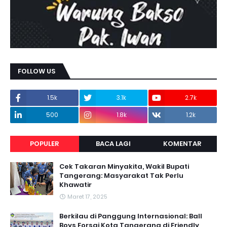
FOLLOW US
1.5k
3.1k
2.7k
500
1.8k
1.2k
POPULER
BACA LAGI
KOMENTAR
Cek Takaran Minyakita, Wakil Bupati
Tangerang: Masyarakat Tak Perlu
Khawatir
Maret 17, 2025
Berkilau di Panggung Internasional: Ball
Boys Forsgi Kota Tangerang di Friendly