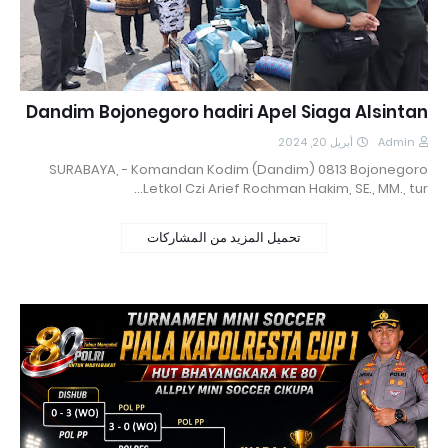
Dandim Bojonegoro hadiri Apel Siaga Alsintan
أبريل 20, 2024
Admin
SURABAYA, - Komandan Kodim (Dandim) 0813 Bojonegoro
Letkol Czi Arief Rochman Hakim, SE., MM., tur…
تحميل المزيد من المشاركات