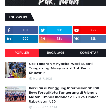
FOLLOW US
1.5k
3.1k
2.7k
500
1.8k
1.2k
POPULER
BACA LAGI
KOMENTAR
Cek Takaran Minyakita, Wakil Bupati
Tangerang: Masyarakat Tak Perlu
Khawatir
Maret 17, 2025
Berkilau di Panggung Internasional: Ball
Boys Forsgi Kota Tangerang di Friendly
Match Timnas Indonesia U20 Vs Timnas
Uzbekistan U20
Januari 30, 2024