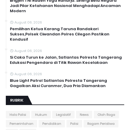
Brigjen TNI Raden Yoga Raharja: Sinergi Bela Negara
Jadi Pilar Ketahanan Nasional Menghadapi Ancaman
Modern
August 06, 2026
Pemilihan Ketua Karang Taruna Randakari
Sukses,Polsek Ciwandan Polres Cilegon Pastikan
Kondusif
August 06, 2026
Si Caka Turun ke Jalan, Satlantas Polresta Tangerang
Edukasi Pengendara di Titik Rawan Kecelakaan
August 06, 2026
Blue Light Patrol Satlantas Polresta Tangerang
Gagalkan Aksi Curanmor, Dua Pria Diamankan
RUBRIK
Halo Polisi
Hukum
Legislatif
News
Olah Raga
Pemerintahan
Pendidikan
Polisi
Ragam Peristiwa