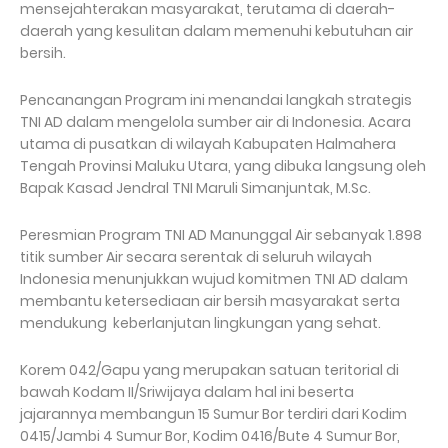
mensejahterakan masyarakat, terutama di daerah-
daerah yang kesulitan dalam memenuhi kebutuhan air
bersih.
Pencanangan Program ini menandai langkah strategis
TNI AD dalam mengelola sumber air di Indonesia. Acara
utama di pusatkan di wilayah Kabupaten Halmahera
Tengah Provinsi Maluku Utara, yang dibuka langsung oleh
Bapak Kasad Jendral TNI Maruli Simanjuntak, M.Sc.
Peresmian Program TNI AD Manunggal Air sebanyak 1.898
titik sumber Air secara serentak di seluruh wilayah
Indonesia menunjukkan wujud komitmen TNI AD dalam
membantu ketersediaan air bersih masyarakat serta
mendukung keberlanjutan lingkungan yang sehat.
Korem 042/Gapu yang merupakan satuan teritorial di
bawah Kodam II/Sriwijaya dalam hal ini beserta
jajarannya membangun 15 Sumur Bor terdiri dari Kodim
0415/Jambi 4 Sumur Bor, Kodim 0416/Bute 4 Sumur Bor,