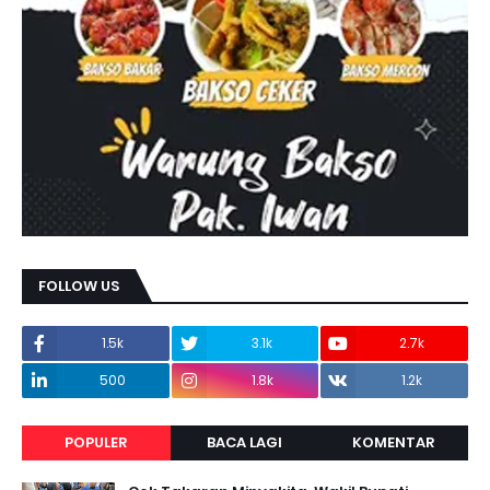
FOLLOW US
1.5k
3.1k
2.7k
500
1.8k
1.2k
POPULER
BACA LAGI
KOMENTAR