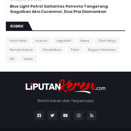
Blue Light Patrol Satlantas Polresta Tangerang
Gagalkan Aksi Curanmor, Dua Pria Diamankan
RUBRIK
Halo Polisi
Hukum
Legislatif
News
Olah Raga
Pemerintahan
Pendidikan
Polisi
Ragam Peristiwa
TNI
Video
Berita Keren dan Terpercaya