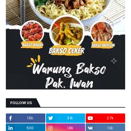
FOLLOW US
1.5k
3.1k
2.7k
500
1.8k
1.2k