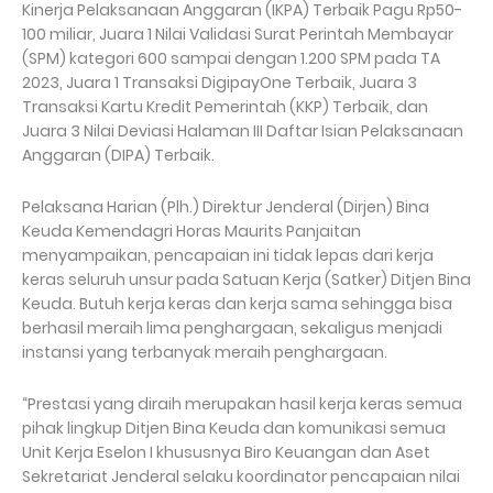
Kinerja Pelaksanaan Anggaran (IKPA) Terbaik Pagu Rp50-
100 miliar, Juara 1 Nilai Validasi Surat Perintah Membayar
(SPM) kategori 600 sampai dengan 1.200 SPM pada TA
2023, ⁠Juara 1 Transaksi DigipayOne Terbaik, Juara 3
Transaksi Kartu Kredit Pemerintah (KKP) Terbaik, dan
Juara 3 Nilai Deviasi Halaman III Daftar Isian Pelaksanaan
Anggaran (DIPA) Terbaik.
Pelaksana Harian (Plh.) Direktur Jenderal (Dirjen) Bina
Keuda Kemendagri Horas Maurits Panjaitan
menyampaikan, pencapaian ini tidak lepas dari kerja
keras seluruh unsur pada Satuan Kerja (Satker) Ditjen Bina
Keuda. Butuh kerja keras dan kerja sama sehingga bisa
berhasil meraih lima penghargaan, sekaligus menjadi
instansi yang terbanyak meraih penghargaan.
“Prestasi yang diraih merupakan hasil kerja keras semua
pihak lingkup Ditjen Bina Keuda dan komunikasi semua
Unit Kerja Eselon I khususnya Biro Keuangan dan Aset
Sekretariat Jenderal selaku koordinator pencapaian nilai