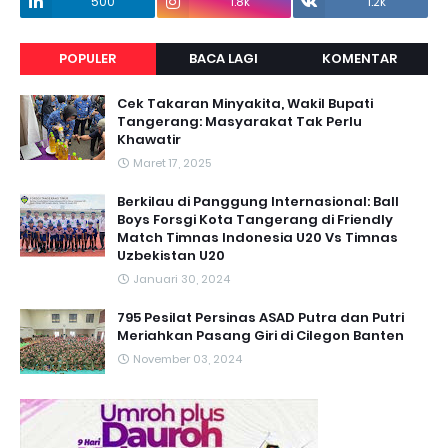
500
1.8k
1.2k
POPULER
BACA LAGI
KOMENTAR
Cek Takaran Minyakita, Wakil Bupati
Tangerang: Masyarakat Tak Perlu
Khawatir
Maret 17, 2025
Berkilau di Panggung Internasional: Ball
Boys Forsgi Kota Tangerang di Friendly
Match Timnas Indonesia U20 Vs Timnas
Uzbekistan U20
Januari 30, 2024
795 Pesilat Persinas ASAD Putra dan Putri
Meriahkan Pasang Giri di Cilegon Banten
November 03, 2024