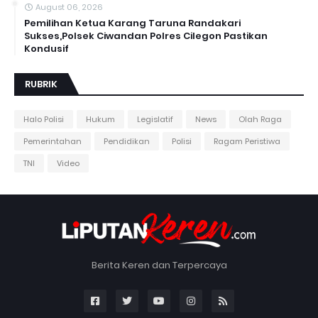
August 06, 2026
Pemilihan Ketua Karang Taruna Randakari
Sukses,Polsek Ciwandan Polres Cilegon Pastikan
Kondusif
RUBRIK
Halo Polisi
Hukum
Legislatif
News
Olah Raga
Pemerintahan
Pendidikan
Polisi
Ragam Peristiwa
TNI
Video
Berita Keren dan Terpercaya