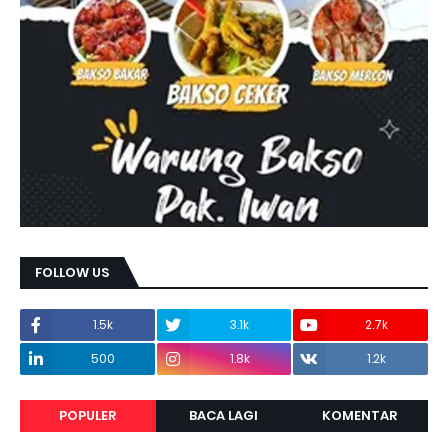
FOLLOW US
1.5k
3.1k
2.7k
500
1.8k
1.2k
POPULER
BACA LAGI
KOMENTAR