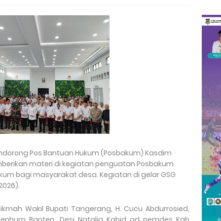
ndorong Pos Bantuan Hukum (Posbakum) Kasdim
mberikan materi di kegiatan penguatan Posbakum
um bagi masyarakat desa. Kegiatan di gelar GSG
2026).
Hikmah Wakil Bupati Tangerang, H. Cucu Abdurrosied,
menhum Banten, Desi Natalia Kabid ad pemdes Kab