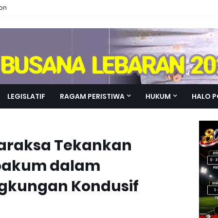
ion
LEGISLATIF
RAGAM PERISTIWA
HUKUM
HALO P
garaksa Tekankan
sbakum dalam
gkungan Kondusif