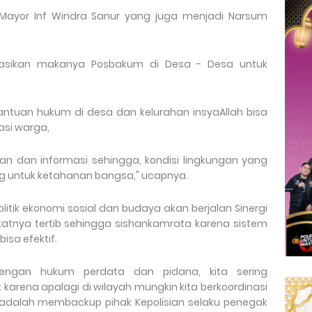
 Mayor Inf Windra Sanur yang juga menjadi Narsum
isasikan makanya Posbakum di Desa - Desa untuk
ntuan hukum di desa dan kelurahan insyaAllah bisa
si warga,
 dan informasi sehingga, kondisi lingkungan yang
ing untuk ketahanan bangsa," ucapnya.
olitik ekonomi sosial dan budaya akan berjalan Sinergi
tnya tertib sehingga sishankamrata karena sistem
sa efektif.
dengan hukum perdata dan pidana, kita sering
arena apalagi di wilayah mungkin kita berkoordinasi
a adalah membackup pihak Kepolisian selaku penegak