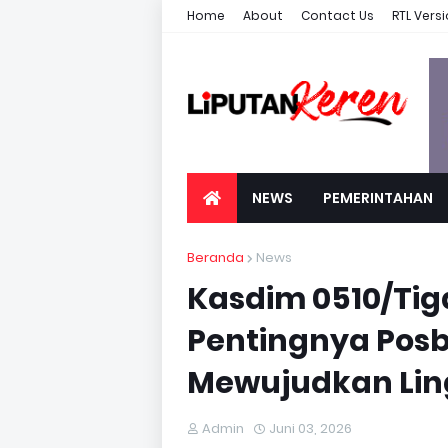
Home
About
Contact Us
RTL Vers
NEWS
PEMERINTAHAN
Beranda
News
Kasdim 0510/Ti
Pentingnya Po
Mewujudkan Lin
Admin
Juni 03, 2026