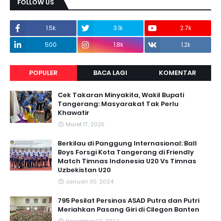
FOLLOW US
1.5k
3.1k
2.7k
500
1.8k
1.2k
POPULER
BACA LAGI
KOMENTAR
Cek Takaran Minyakita, Wakil Bupati
Tangerang: Masyarakat Tak Perlu
Khawatir
Maret 17, 2025
Berkilau di Panggung Internasional: Ball
Boys Forsgi Kota Tangerang di Friendly
Match Timnas Indonesia U20 Vs Timnas
Uzbekistan U20
Januari 30, 2024
795 Pesilat Persinas ASAD Putra dan Putri
Meriahkan Pasang Giri di Cilegon Banten