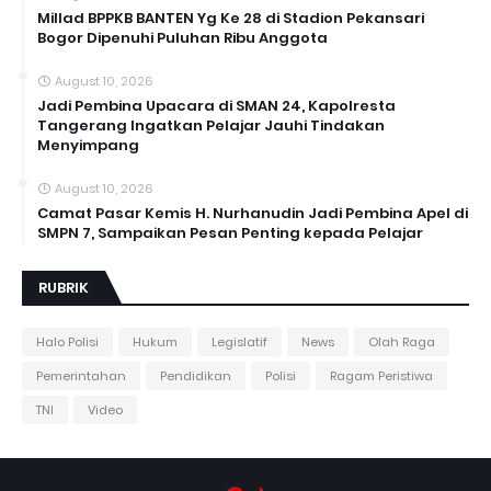
Millad BPPKB BANTEN Yg Ke 28 di Stadion Pekansari
Bogor Dipenuhi Puluhan Ribu Anggota
August 10, 2026
Jadi Pembina Upacara di SMAN 24, Kapolresta
Tangerang Ingatkan Pelajar Jauhi Tindakan
Menyimpang
August 10, 2026
Camat Pasar Kemis H. Nurhanudin Jadi Pembina Apel di
SMPN 7, Sampaikan Pesan Penting kepada Pelajar
RUBRIK
Halo Polisi
Hukum
Legislatif
News
Olah Raga
Pemerintahan
Pendidikan
Polisi
Ragam Peristiwa
TNI
Video