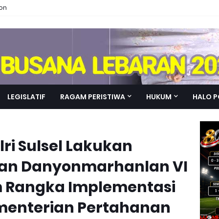
ion
LEGISLATIF
RAGAM PERISTIWA
HUKUM
HALO P
ri Sulsel Lakukan
gan Danyonmarhanlan VI
 Rangka Implementasi
enterian Pertahanan