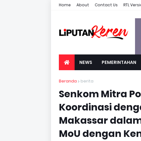
Home
About
Contact Us
RTL Vers
NEWS
PEMERINTAHAN
Beranda
berita
Senkom Mitra Pol
Koordinasi den
Makassar dalam
MoU dengan Kem