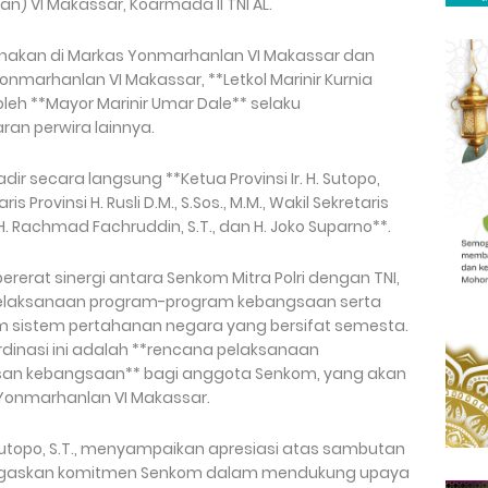
) VI Makassar, Koarmada II TNI AL.
sanakan di Markas Yonmarhanlan VI Makassar dan
marhanlan VI Makassar, **Letkol Marinir Kurnia
oleh **Mayor Marinir Umar Dale** selaku
ran perwira lainnya.
hadir secara langsung **Ketua Provinsi Ir. H. Sutopo,
s Provinsi H. Rusli D.M., S.Sos., M.M., Wakil Sekretaris
 Rachmad Fachruddin, S.T., dan H. Joko Suparno**.
rerat sinergi antara Senkom Mitra Polri dengan TNI,
elaksanaan program-program kebangsaan serta
 sistem pertahanan negara yang bersifat semesta.
rdinasi ini adalah **rencana pelaksanaan
san kebangsaan** bagi anggota Senkom, yang akan
 Yonmarhanlan VI Makassar.
H. Sutopo, S.T., menyampaikan apresiasi atas sambutan
menegaskan komitmen Senkom dalam mendukung upaya