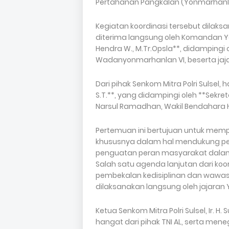
Pertahanan Pangkalan (Yonmarhanlan
Kegiatan koordinasi tersebut dilak
diterima langsung oleh Komandan Yon
Hendra W., M.Tr.Opsla**, didampingi 
Wadanyonmarhanlan VI, beserta jaja
Dari pihak Senkom Mitra Polri Sulsel, 
S.T.**, yang didampingi oleh **Sekretari
Narsul Ramadhan, Wakil Bendahara H.
Pertemuan ini bertujuan untuk mempe
khususnya dalam hal mendukung p
penguatan peran masyarakat dalam
Salah satu agenda lanjutan dari koo
pembekalan kedisiplinan dan wawa
dilaksanakan langsung oleh jajaran
Ketua Senkom Mitra Polri Sulsel, Ir. 
hangat dari pihak TNI AL, serta 