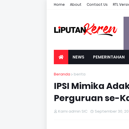
Home
About
Contact Us
RTL Vers
NEWS
PEMERINTAHAN
Beranda
berita
IPSI Mimika Ada
Perguruan se-K
Kami admin SIC
September 30, 2