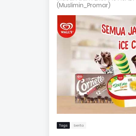
(Muslimin_Promar)
Tags
berita