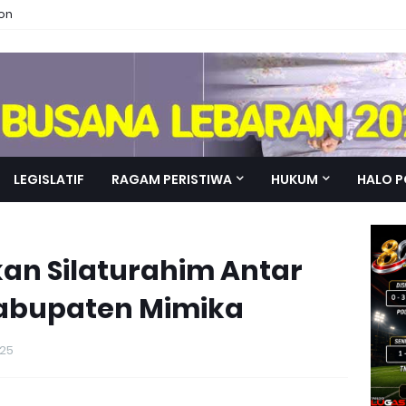
ion
LEGISLATIF
RAGAM PERISTIWA
HUKUM
HALO P
kan Silaturahim Antar
abupaten Mimika
025