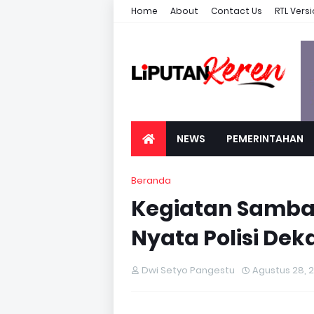
Home
About
Contact Us
RTL Vers
NEWS
PEMERINTAHAN
Beranda
Kegiatan Samba
Nyata Polisi De
Dwi Setyo Pangestu
Agustus 28, 