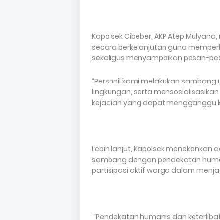
Kapolsek Cibeber, AKP Atep Mulyan
secara berkelanjutan guna memperl
sekaligus menyampaikan pesan-p
“Personil kami melakukan samban
lingkungan, serta mensosialisasika
kejadian yang dapat mengganggu ket
Lebih lanjut, Kapolsek menekankan 
sambang dengan pendekatan human
partisipasi aktif warga dalam men
“Pendekatan humanis dan keterlibat