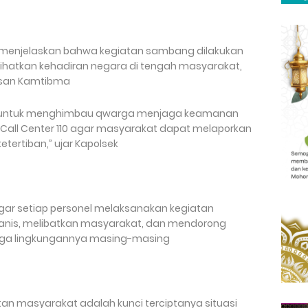
a, menjelaskan bahwa kegiatan sambang dilakukan
ihatkan kehadiran negara di tengah masyarakat,
esan Kamtibma
g untuk menghimbau qwarga menjaga keamanan
n Call Center 110 agar masyarakat dapat melaporkan
ertiban,” ujar Kapolsek
agar setiap personel melaksanakan kegiatan
is, melibatkan masyarakat, dan mendorong
jaga lingkungannya masing-masing
an masyarakat adalah kunci terciptanya situasi