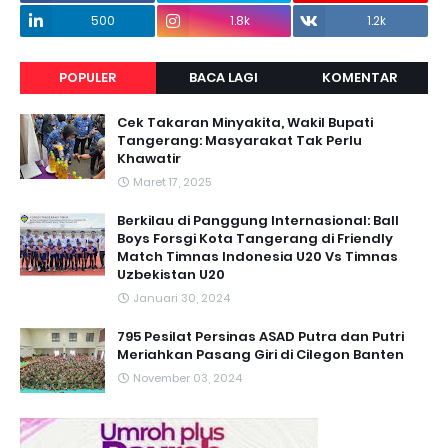
500
1.8k
1.2k
POPULER
BACA LAGI
KOMENTAR
Cek Takaran Minyakita, Wakil Bupati
Tangerang: Masyarakat Tak Perlu
Khawatir
Maret 17, 2025
Berkilau di Panggung Internasional: Ball
Boys Forsgi Kota Tangerang di Friendly
Match Timnas Indonesia U20 Vs Timnas
Uzbekistan U20
Januari 30, 2024
795 Pesilat Persinas ASAD Putra dan Putri
Meriahkan Pasang Giri di Cilegon Banten
November 03, 2024