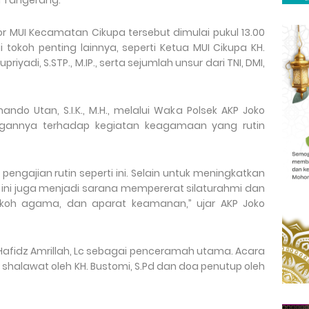
n Tangerang.
r MUI Kecamatan Cikupa tersebut dimulai pukul 13.00
i tokoh penting lainnya, seperti Ketua MUI Cikupa KH.
iyadi, S.STP., M.IP., serta sejumlah unsur dari TNI, DMI,
ndo Utan, S.I.K., M.H., melalui Waka Polsek AKP Joko
annya terhadap kegiatan keagamaan yang rutin
ngajian rutin seperti ini. Selain untuk meningkatkan
ini juga menjadi sarana mempererat silaturahmi dan
okoh agama, dan aparat keamanan,” ujar AKP Joko
Hafidz Amrillah, Lc sebagai penceramah utama. Acara
halawat oleh KH. Bustomi, S.Pd dan doa penutup oleh