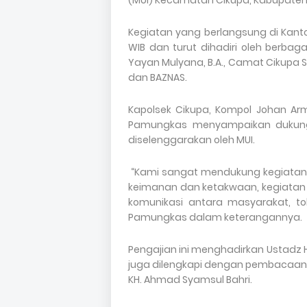
(MUI) Kecamatan Cikupa, Kabupate
Kegiatan yang berlangsung di Kanto
WIB dan turut dihadiri oleh berbaga
Yayan Mulyana, B.A., Camat Cikupa Supr
dan BAZNAS.
Kapolsek Cikupa, Kompol Johan Arma
Pamungkas menyampaikan dukung
diselenggarakan oleh MUI.
“Kami sangat mendukung kegiatan pe
keimanan dan ketakwaan, kegiatan 
komunikasi antara masyarakat, t
Pamungkas dalam keterangannya.
Pengajian ini menghadirkan Ustadz 
juga dilengkapi dengan pembacaan s
KH. Ahmad Syamsul Bahri.