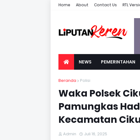
Home
About
Contact Us
RTL Vers
NEWS
PEMERINTAHAN
Beranda
Polisi
Waka Polsek Cik
Pamungkas Hadir
Kecamatan Cik
Admin
Juli 16, 2025