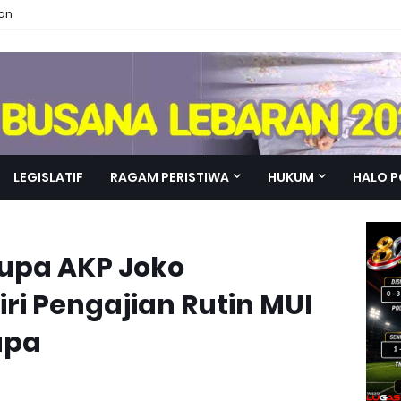
ion
LEGISLATIF
RAGAM PERISTIWA
HUKUM
HALO P
upa AKP Joko
i Pengajian Rutin MUI
upa