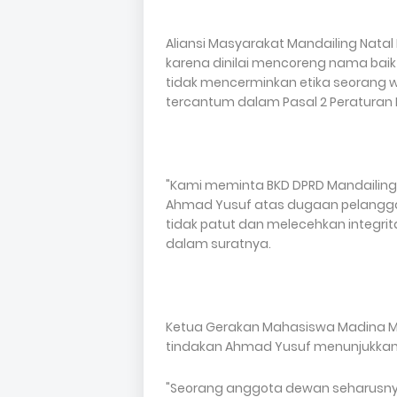
Aliansi Masyarakat Mandailing Nat
karena dinilai mencoreng nama baik 
tidak mencerminkan etika seorang 
tercantum dalam Pasal 2 Peraturan D
"Kami meminta BKD DPRD Mandailing
Ahmad Yusuf atas dugaan pelanggara
tidak patut dan melecehkan integritas
dalam suratnya.
Ketua Gerakan Mahasiswa Madina M
tindakan Ahmad Yusuf menunjukka
"Seorang anggota dewan seharusn