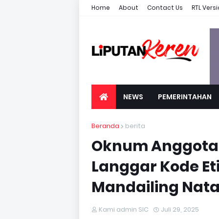
Home
About
Contact Us
RTL Vers
NEWS
PEMERINTAHAN
Beranda
berita
Oknum Anggota 
Langgar Kode Eti
Mandailing Nata
Kami admin SIC
Juli 29, 2025