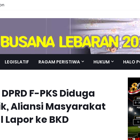
ion
LEGISLATIF
RAGAM PERISTIWA
HUKUM
HALO P
DPRD F-PKS Diduga
k, Aliansi Masyarakat
l Lapor ke BKD