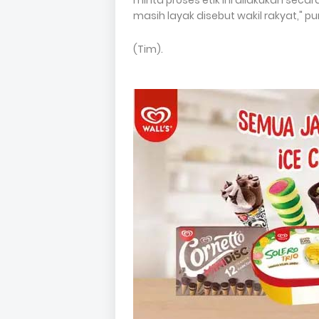
minta proses etik ini dilakukan seca
masih layak disebut wakil rakyat," pu
(Tim).