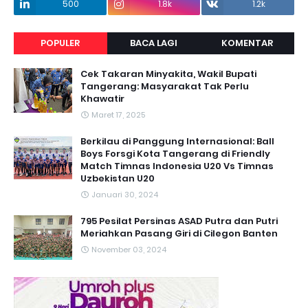
500
1.8k
1.2k
POPULER
BACA LAGI
KOMENTAR
Cek Takaran Minyakita, Wakil Bupati
Tangerang: Masyarakat Tak Perlu
Khawatir
Maret 17, 2025
Berkilau di Panggung Internasional: Ball
Boys Forsgi Kota Tangerang di Friendly
Match Timnas Indonesia U20 Vs Timnas
Uzbekistan U20
Januari 30, 2024
795 Pesilat Persinas ASAD Putra dan Putri
Meriahkan Pasang Giri di Cilegon Banten
November 03, 2024