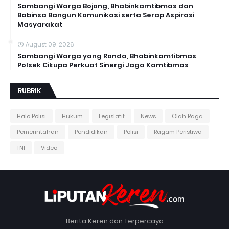
Sambangi Warga Bojong, Bhabinkamtibmas dan
Babinsa Bangun Komunikasi serta Serap Aspirasi
Masyarakat
August 09, 2026
Sambangi Warga yang Ronda, Bhabinkamtibmas
Polsek Cikupa Perkuat Sinergi Jaga Kamtibmas
RUBRIK
Halo Polisi
Hukum
Legislatif
News
Olah Raga
Pemerintahan
Pendidikan
Polisi
Ragam Peristiwa
TNI
Video
Berita Keren dan Terpercaya