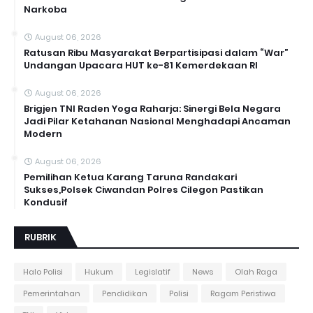
Narkoba
August 06, 2026
Ratusan Ribu Masyarakat Berpartisipasi dalam “War”
Undangan Upacara HUT ke-81 Kemerdekaan RI
August 06, 2026
Brigjen TNI Raden Yoga Raharja: Sinergi Bela Negara
Jadi Pilar Ketahanan Nasional Menghadapi Ancaman
Modern
August 06, 2026
Pemilihan Ketua Karang Taruna Randakari
Sukses,Polsek Ciwandan Polres Cilegon Pastikan
Kondusif
RUBRIK
Halo Polisi
Hukum
Legislatif
News
Olah Raga
Pemerintahan
Pendidikan
Polisi
Ragam Peristiwa