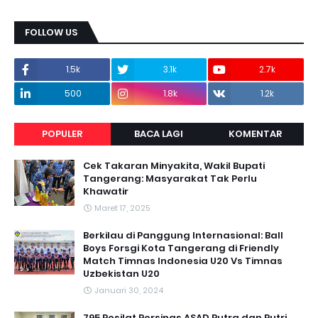
FOLLOW US
1.5k
3.1k
2.7k
500
1.8k
1.2k
POPULER
BACA LAGI
KOMENTAR
Cek Takaran Minyakita, Wakil Bupati
Tangerang: Masyarakat Tak Perlu
Khawatir
Maret 17, 2025
Berkilau di Panggung Internasional: Ball
Boys Forsgi Kota Tangerang di Friendly
Match Timnas Indonesia U20 Vs Timnas
Uzbekistan U20
Januari 30, 2024
795 Pesilat Persinas ASAD Putra dan Putri