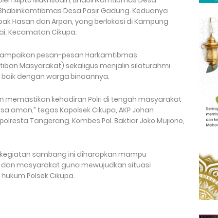
n oleh Aiptu Mukhsodin, Bhabinkamtibmas Desa
 Bhabinkamtibmas Desa Pasir Gadung. Keduanya
k Hasan dan Arpan, yang berlokasi di Kampung
i, Kecamatan Cikupa.
yampaikan pesan-pesan Harkamtibmas
ban Masyarakat) sekaligus menjalin silaturahmi
baik dengan warga binaannya.
ingin memastikan kehadiran Polri di tengah masyarakat
sa aman,” tegas Kapolsek Cikupa, AKP Johan
Kapolresta Tangerang, Kombes Pol. Baktiar Joko Mujiono,
kegiatan sambang ini diharapkan mampu
i dan masyarakat guna mewujudkan situasi
 hukum Polsek Cikupa.