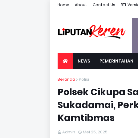
Home
About
Contact Us
RTL Vers
NEWS
PEMERINTAHAN
Beranda
Polisi
Polsek Cikupa 
Sukadamai, Perk
Kamtibmas
Admin
Mei 25, 2025