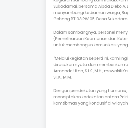
Kegiatan sambang kali ini dilakuka
Sukadamai, bersama Aipda Dieko A,
menyambangi kediaman warga, Bapa
Gebang RT 03 RW 05, Desa Sukadama
Dalam sambangnya, personel men
(Pemeliharaan Keamanan dan Keterti
untuk membangun komunikasi yang 
“Melalui kegiatan seperti ini, kami 
dirasakan nyata dan memberikan ra
Armando Utan, S.I.K., M.H., mewakili 
S.I.K., M.M.
Dengan pendekatan yang humanis, 
menciptakan kedekatan antara Polr
kamtibmas yang kondusif di wilayah