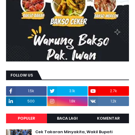
FOLLOW US
1.5k
3.1k
2.7k
500
1.8k
1.2k
POPULER
BACA LAGI
KOMENTAR
Cek Takaran Minyakita, Wakil Bupati