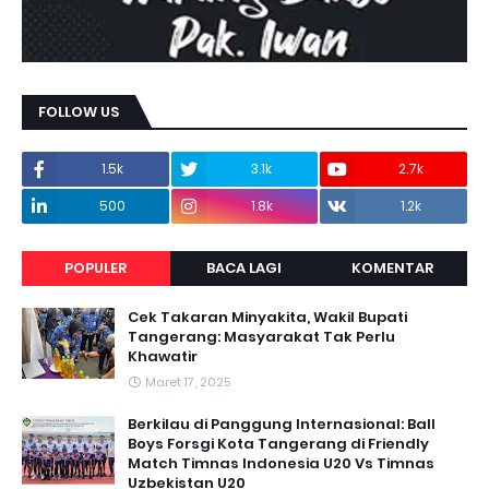
FOLLOW US
1.5k
3.1k
2.7k
500
1.8k
1.2k
POPULER
BACA LAGI
KOMENTAR
Cek Takaran Minyakita, Wakil Bupati
Tangerang: Masyarakat Tak Perlu
Khawatir
Maret 17, 2025
Berkilau di Panggung Internasional: Ball
Boys Forsgi Kota Tangerang di Friendly
Match Timnas Indonesia U20 Vs Timnas
Uzbekistan U20