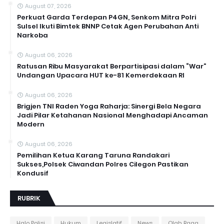
August 07, 2026
Perkuat Garda Terdepan P4GN, Senkom Mitra Polri
Sulsel Ikuti Bimtek BNNP Cetak Agen Perubahan Anti
Narkoba
August 06, 2026
Ratusan Ribu Masyarakat Berpartisipasi dalam “War”
Undangan Upacara HUT ke-81 Kemerdekaan RI
August 06, 2026
Brigjen TNI Raden Yoga Raharja: Sinergi Bela Negara
Jadi Pilar Ketahanan Nasional Menghadapi Ancaman
Modern
August 06, 2026
Pemilihan Ketua Karang Taruna Randakari
Sukses,Polsek Ciwandan Polres Cilegon Pastikan
Kondusif
RUBRIK
Halo Polisi
Hukum
Legislatif
News
Olah Raga