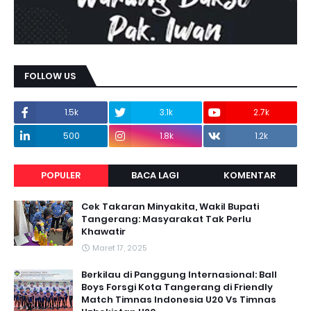
FOLLOW US
1.5k
3.1k
2.7k
500
1.8k
1.2k
POPULER
BACA LAGI
KOMENTAR
Cek Takaran Minyakita, Wakil Bupati
Tangerang: Masyarakat Tak Perlu
Khawatir
Maret 17, 2025
Berkilau di Panggung Internasional: Ball
Boys Forsgi Kota Tangerang di Friendly
Match Timnas Indonesia U20 Vs Timnas