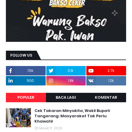
FOLLOW US
1.5k
3.1k
2.7k
500
1.8k
1.2k
POPULER
BACA LAGI
KOMENTAR
Cek Takaran Minyakita, Wakil Bupati
Tangerang: Masyarakat Tak Perlu
Khawatir
Maret 17, 2025