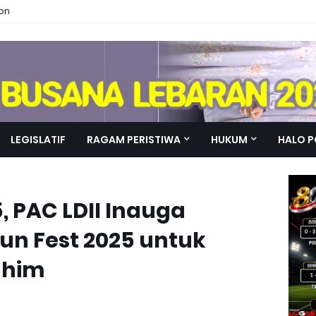
ion
LEGISLATIF
RAGAM PERISTIWA
HUKUM
HALO P
, PAC LDII Inauga
un Fest 2025 untuk
ahim