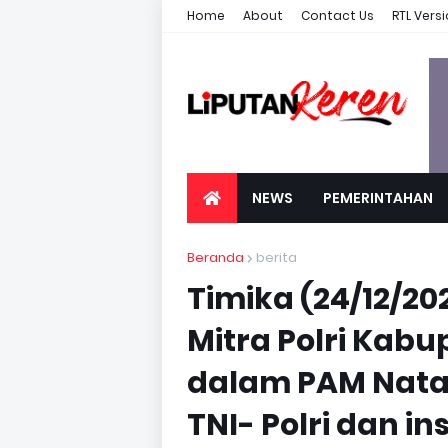
Home
About
Contact Us
RTL Vers
NEWS
PEMERINTAHAN
Beranda
berita
Timika (24/12/2
Mitra Polri Kabu
dalam PAM Nata
TNI- Polri dan in