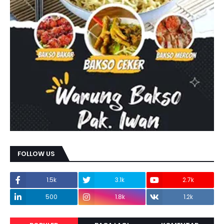
FOLLOW US
1.5k
3.1k
2.7k
500
1.8k
1.2k