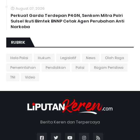
August 07, 2026
Perkuat Garda Terdepan P4GN, Senkom Mitra Polri
Sulsel Ikuti Bimtek BNNP Cetak Agen Perubahan Anti
Narkoba
RUBRIK
Halo Polisi
Hukum
Legislatif
News
Olah Raga
Pemerintahan
Pendidikan
Polisi
Ragam Peristiwa
TNI
Video
Berita Keren dan Terpercaya