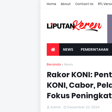
Home
About
Contact Us
RTL Vers
NEWS
PEMERINTAHAN
Beranda
News
Rakor KONI: Pent
KONI, Cabor, Pel
Fokus Peningkat
Admin
Desember 22, 2024