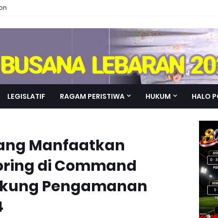
ion
LEGISLATIF
RAGAM PERISTIWA
HUKUM
HALO P
rang Manfaatkan
toring di Command
Dukung Pengamanan
4