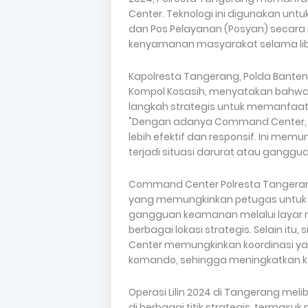
Center. Teknologi ini digunakan u
dan Pos Pelayanan (Posyan) secar
kenyamanan masyarakat selama libu
Kapolresta Tangerang, Polda Banten,
Kompol Kosasih, menyatakan bahw
langkah strategis untuk memanfaat
"Dengan adanya Command Center, k
lebih efektif dan responsif. Ini me
terjadi situasi darurat atau ganggu
Command Center Polresta Tangeran
yang memungkinkan petugas untuk me
gangguan keamanan melalui layar 
berbagai lokasi strategis. Selain it
Center memungkinkan koordinasi yan
komando, sehingga meningkatkan k
Operasi Lilin 2024 di Tangerang mel
di berbagai titik strategis, termasu