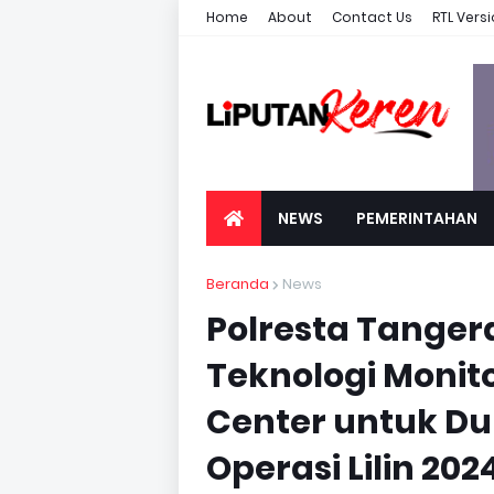
Home
About
Contact Us
RTL Vers
NEWS
PEMERINTAHAN
Beranda
News
Polresta Tange
Teknologi Moni
Center untuk 
Operasi Lilin 202