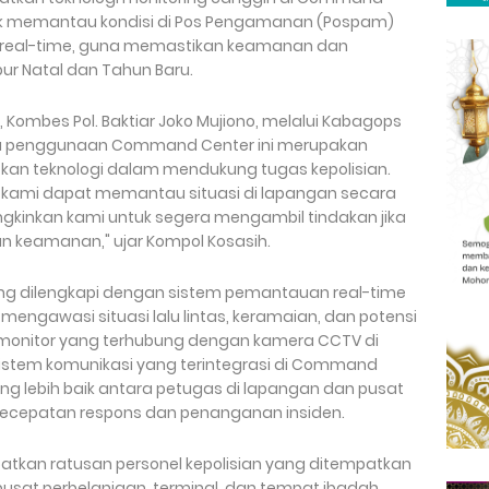
ntuk memantau kondisi di Pos Pengamanan (Pospam)
a real-time, guna memastikan keamanan dan
r Natal dan Tahun Baru.
 Kombes Pol. Baktiar Joko Mujiono, melalui Kabagops
a penggunaan Command Center ini merupakan
kan teknologi dalam mendukung tugas kepolisian.
ami dapat memantau situasi di lapangan secara
mungkinkan kami untuk segera mengambil tindakan jika
an keamanan," ujar Kompol Kosasih.
g dilengkapi dengan sistem pemantauan real-time
ngawasi situasi lalu lintas, keramaian, dan potensi
monitor yang terhubung dengan kamera CCTV di
u, sistem komunikasi yang terintegrasi di Command
g lebih baik antara petugas di lapangan dan pusat
ecepatan respons dan penanganan insiden.
ibatkan ratusan personel kepolisian yang ditempatkan
k pusat perbelanjaan, terminal, dan tempat ibadah.