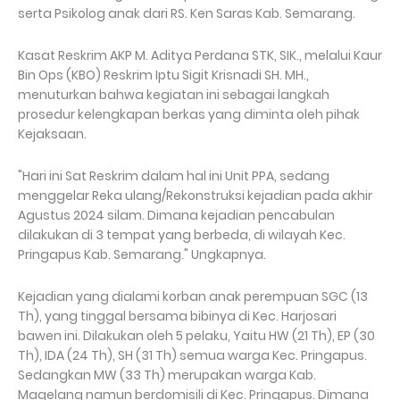
serta Psikolog anak dari RS. Ken Saras Kab. Semarang.
Kasat Reskrim AKP M. Aditya Perdana STK, SIK., melalui Kaur
Bin Ops (KBO) Reskrim Iptu Sigit Krisnadi SH. MH.,
menuturkan bahwa kegiatan ini sebagai langkah
prosedur kelengkapan berkas yang diminta oleh pihak
Kejaksaan.
"Hari ini Sat Reskrim dalam hal ini Unit PPA, sedang
menggelar Reka ulang/Rekonstruksi kejadian pada akhir
Agustus 2024 silam. Dimana kejadian pencabulan
dilakukan di 3 tempat yang berbeda, di wilayah Kec.
Pringapus Kab. Semarang." Ungkapnya.
Kejadian yang dialami korban anak perempuan SGC (13
Th), yang tinggal bersama bibinya di Kec. Harjosari
bawen ini. Dilakukan oleh 5 pelaku, Yaitu HW (21 Th), EP (30
Th), IDA (24 Th), SH (31 Th) semua warga Kec. Pringapus.
Sedangkan MW (33 Th) merupakan warga Kab.
Magelang namun berdomisili di Kec. Pringapus. Dimana