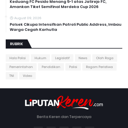
Keduang FC Pesido Menang 5-1 atas Jatirejo FC,
Amankan Tiket Semifinal Merdeka Cup 2026
August 09, 2026
Polsek Cikupa Intensifkan Patroli Public Address, Imbau
Warga Cegah Karhutla
RUBRIK
Halo Polisi
Hukum
Legislatif
News
Olah Raga
Pemerintahan
Pendidikan
Polisi
Ragam Peristiwa
TNI
Video
Berita Keren dan Terpercaya