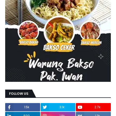
FOLLOW US
1.5k
3.1k
2.7k
500
1.8k
1.2k