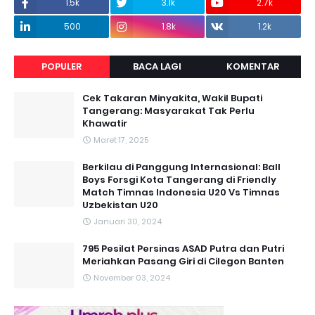
1.5k
3.1k
2.7k
500
1.8k
1.2k
POPULER
BACA LAGI
KOMENTAR
Cek Takaran Minyakita, Wakil Bupati
Tangerang: Masyarakat Tak Perlu
Khawatir
Maret 17, 2025
Berkilau di Panggung Internasional: Ball
Boys Forsgi Kota Tangerang di Friendly
Match Timnas Indonesia U20 Vs Timnas
Uzbekistan U20
Januari 30, 2024
795 Pesilat Persinas ASAD Putra dan Putri
Meriahkan Pasang Giri di Cilegon Banten
November 03, 2024