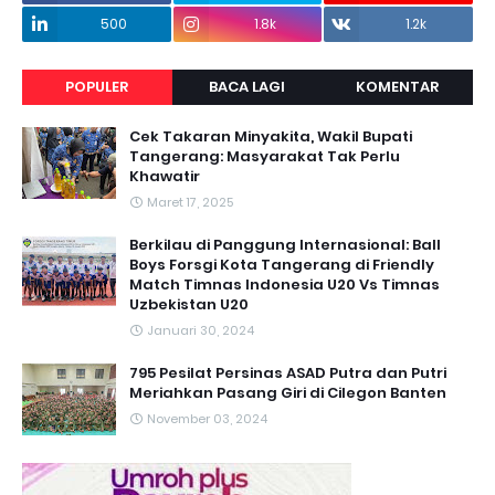
500
1.8k
1.2k
POPULER
BACA LAGI
KOMENTAR
Cek Takaran Minyakita, Wakil Bupati
Tangerang: Masyarakat Tak Perlu
Khawatir
Maret 17, 2025
Berkilau di Panggung Internasional: Ball
Boys Forsgi Kota Tangerang di Friendly
Match Timnas Indonesia U20 Vs Timnas
Uzbekistan U20
Januari 30, 2024
795 Pesilat Persinas ASAD Putra dan Putri
Meriahkan Pasang Giri di Cilegon Banten
November 03, 2024