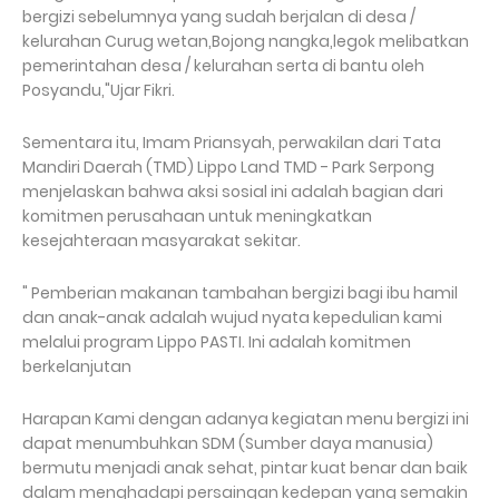
bergizi sebelumnya yang sudah berjalan di desa /
kelurahan Curug wetan,Bojong nangka,legok melibatkan
pemerintahan desa / kelurahan serta di bantu oleh
Posyandu,"Ujar Fikri.
Sementara itu, Imam Priansyah, perwakilan dari Tata
Mandiri Daerah (TMD) Lippo Land TMD - Park Serpong
menjelaskan bahwa aksi sosial ini adalah bagian dari
komitmen perusahaan untuk meningkatkan
kesejahteraan masyarakat sekitar.
" Pemberian makanan tambahan bergizi bagi ibu hamil
dan anak-anak adalah wujud nyata kepedulian kami
melalui program Lippo PASTI. Ini adalah komitmen
berkelanjutan
Harapan Kami dengan adanya kegiatan menu bergizi ini
dapat menumbuhkan SDM (Sumber daya manusia)
bermutu menjadi anak sehat, pintar kuat benar dan baik
dalam menghadapi persaingan kedepan yang semakin